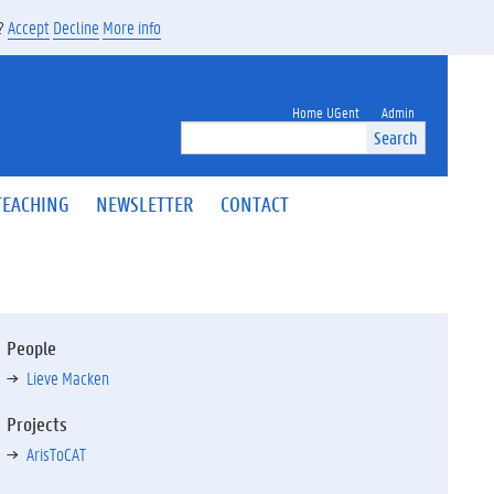
s?
Accept
Decline
More info
Home UGent
Admin
Search
TEACHING
NEWSLETTER
CONTACT
People
Lieve Macken
Projects
ArisToCAT