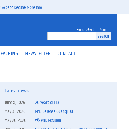
s?
Accept
Decline
More info
Home UGent
Admin
Search
TEACHING
NEWSLETTER
CONTACT
Latest news
June 8, 2026
20 years of LT3
May 31, 2026
PhD Defense Quanqi Du
May 20, 2026
📢 PhD Position
Dec. 17, 2025
On how GPT-4o, Gemini-2.5 and DeepSeek-R1