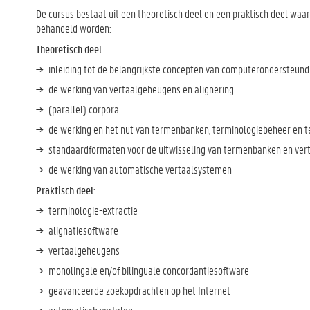
De cursus bestaat uit een theoretisch deel en een praktisch deel wa
behandeld worden:
Theoretisch deel
:
inleiding tot de belangrijkste concepten van computerondersteund
de werking van vertaalgeheugens en alignering
(parallel) corpora
de werking en het nut van termenbanken, terminologiebeheer en t
standaardformaten voor de uitwisseling van termenbanken en ve
de werking van automatische vertaalsystemen
Praktisch deel
:
terminologie-extractie
alignatiesoftware
vertaalgeheugens
monolingale en/of bilinguale concordantiesoftware
geavanceerde zoekopdrachten op het Internet