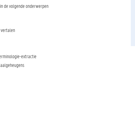
arin de volgende onderwerpen
 vertalen
erminologie-extractie
rtaalgeheugens