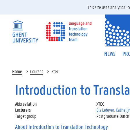
This site uses analytical
NEWS
PRO
Home
Courses
Xtec
Introduction to Transl
Abbreviation
XTEC
Lecturers
Els Lefever
,
Kathelij
Target group
Postgraduate Dutch 
About Introduction to Translation Technology