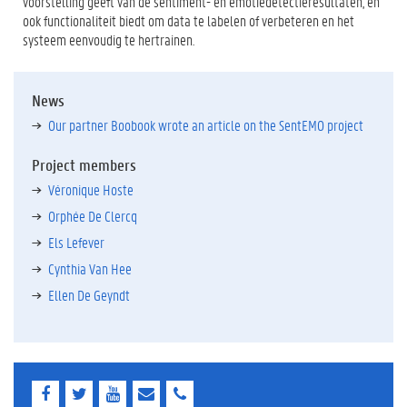
voorstelling geeft van de sentiment- en emotiedetectieresultaten, en
ook functionaliteit biedt om data te labelen of verbeteren en het
systeem eenvoudig te hertrainen.
News
Our partner Boobook wrote an article on the SentEMO project
Project members
Véronique Hoste
Orphée De Clercq
Els Lefever
Cynthia Van Hee
Ellen De Geyndt
F
T
Y
E
E
a
w
o
-
-