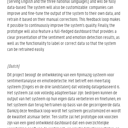
(serving English and the three national languages) and will be fully
data-based. The system will also be customizable: companies can
improve and fine-tune the output of the system to their own data, and
retrain it based on their manual corrections. This feedback loop makes
it possible to continuously improve the system's quality. Finally, the
prototype will also feature a full-fledged dashboard that provides a
clear presentation of the sentiment and emotion detection results, as
well as the functionality to label or correct data so that the system
can be retrained easily.
[Dutch]
Dit project beoogt de ontwikkeling van een fijnmazig systeem voor
sentimentanalyse en emotiedetectie. Het betreft een meertalig
systeem (Engels en de drie landstalen) dat volledig datagebaseerd is.
Het systeem zal ook volledig adapteerbaar zijn: bedrijven kunnen de
output van het systeem op hun eigen data verbeteren en finetunen, en
het systeem dan terug hertrainen op basis van die gecorrigeerde data.
Dankzij deze feedback loop wordt het systeem gecustomized en wordt
de kwaliteit alsmaar beter. Ten slotte zal het prototype ook voorzien
zijn van een goed ontwikkeld dashboard dat een overzichtelijke