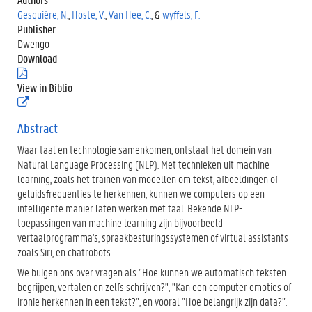
Gesquière, N.
,
Hoste, V.
,
Van Hee, C.
, &
wyffels, F.
Publisher
Dwengo
Download
(
.
View in Biblio
p
(
d
e
f
x
Abstract
)
t
Waar taal en technologie samenkomen, ontstaat het domein van
e
r
Natural Language Processing (NLP). Met technieken uit machine
n
learning, zoals het trainen van modellen om tekst, afbeeldingen of
e
geluidsfrequenties te herkennen, kunnen we computers op een
l
intelligente manier laten werken met taal. Bekende NLP-
i
n
toepassingen van machine learning zijn bijvoorbeeld
k
vertaalprogramma's, spraakbesturingssystemen of virtual assistants
)
zoals Siri, en chatrobots.
We buigen ons over vragen als "Hoe kunnen we automatisch teksten
begrijpen, vertalen en zelfs schrijven?", "Kan een computer emoties of
ironie herkennen in een tekst?", en vooral "Hoe belangrijk zijn data?”.