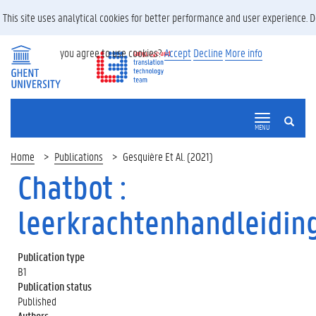
This site uses analytical cookies for better performance and user experience. D
you agree to use cookies?
Accept
Decline
More info
SEARCH
MENU
Home
Publications
Gesquière Et Al. (2021)
Chatbot :
leerkrachtenhandleidin
Publication type
B1
Publication status
Published
Authors