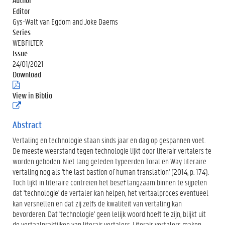
Editor
Gys-Walt van Egdom and Joke Daems
Series
WEBFILTER
Issue
24/01/2021
Download
(
.
View in Biblio
p
(
d
e
f
x
Abstract
)
t
Vertaling en technologie staan sinds jaar en dag op gespannen voet.
e
r
De meeste weerstand tegen technologie lijkt door literair vertalers te
n
worden geboden. Niet lang geleden typeerden Toral en Way literaire
e
vertaling nog als 'the last bastion of human translation' (2014, p. 174).
l
Toch lijkt in literaire contreien het besef langzaam binnen te sijpelen
i
n
dat 'technologie' de vertaler kan helpen, het vertaalproces eventueel
k
kan versnellen en dat zij zelfs de kwaliteit van vertaling kan
)
bevorderen. Dat 'technologie' geen lelijk woord hoeft te zijn, blijkt uit
de vertaalpraktijken van literair vertalers. Literair vertalers maken