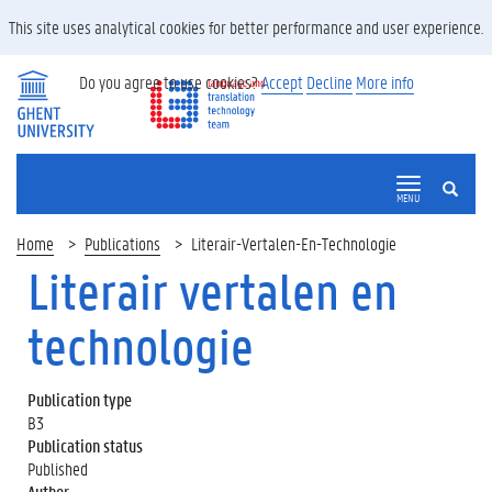
This site uses analytical cookies for better performance and user experience.
Do you agree to use cookies?
Accept
Decline
More info
SEARCH
MENU
Home
Publications
Literair-Vertalen-En-Technologie
Literair vertalen en
technologie
Publication type
B3
Publication status
Published
Author