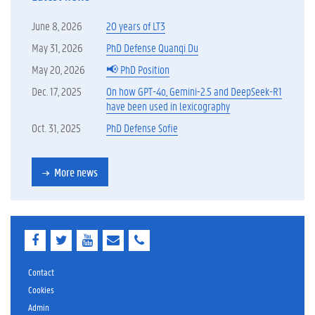
June 8, 2026
20 years of LT3
May 31, 2026
PhD Defense Quanqi Du
May 20, 2026
📢 PhD Position
Dec. 17, 2025
On how GPT-4o, Gemini-2.5 and DeepSeek-R1
have been used in lexicography
Oct. 31, 2025
PhD Defense Sofie
More news
F
T
Y
E
E
a
w
o
-
-
c
i
u
m
m
e
t
T
a
a
Contact
b
t
u
i
i
Cookies
o
e
b
l
l
Admin
o
r
e