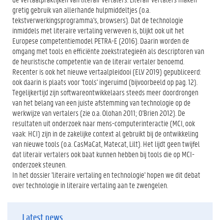
gretig gebruik van allerhande hulpmiddeltjes (o.a.
tekstverwerkingsprogramma's, browsers). Dat de technologie
inmiddels met literaire vertaling verweven is, blijkt ook uit het
Europese competentiemodel PETRA-E (2016). Daarin worden de
omgang met tools en efficiënte zoekstrategieën als descriptoren van
de heuristische competentie van de literair vertaler benoemd.
Recenter is ook het nieuwe vertaalpleidooi (ELV 2019) gepubliceerd:
ook daarin is plaats voor 'tools' ingeruimd (bijvoorbeeld op pag. 12).
Tegelijkertijd zijn softwareontwikkelaars steeds meer doordrongen
van het belang van een juiste afstemming van technologie op de
werkwijze van vertalers (zie o.a. Olohan 2011; O'Brien 2012). De
resultaten uit onderzoek naar mens-computerinteractie (MCI, ook
vaak: HCI) zijn in de zakelijke context al gebruikt bij de ontwikkeling
van nieuwe tools (o.a. CasMaCat, Matecat, Lilt). Het lijdt geen twijfel
dat literair vertalers ook baat kunnen hebben bij tools die op MCI-
onderzoek steunen.
In het dossier 'literaire vertaling en technologie' hopen we dit debat
over technologie in literaire vertaling aan te zwengelen.
Latest news